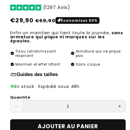
(1297 Avis)
Prix
Prix
€29,90
€59,90
Économisez 50%
habituel
soldé
Enfin un maintien qui tient toute la journée,
sans
armature qui pique ni marques sur les
épaules.
Tissu rafraîchissant
Armature qui ne pique
check_circle
check_circle
respirant
pas
check_circle
check_circle
Maintien et effet liftant
Sans coque
straighten
Guides des tailles
En stock · Expédié sous 48h
Quantité
Réduire
Aug
la
la
quantité
quan
AJOUTER AU PANIER
de
de