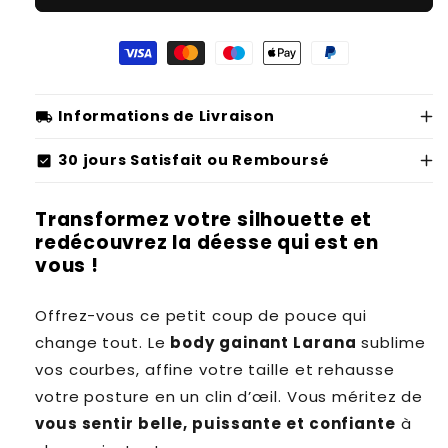
Body
Bod
Gainant
Gain
Sculptant
Scul
-
-
Larana
Lara
local_shipping
Informations de Livraison
check_box
30 jours Satisfait ou Remboursé
Transformez votre silhouette et
redécouvrez la déesse qui est en
vous !
Offrez-vous ce petit coup de pouce qui
change tout. Le
body gainant Larana
sublime
vos courbes, affine votre taille et rehausse
votre posture en un clin d’œil. Vous méritez de
vous sentir belle, puissante et confiante
à