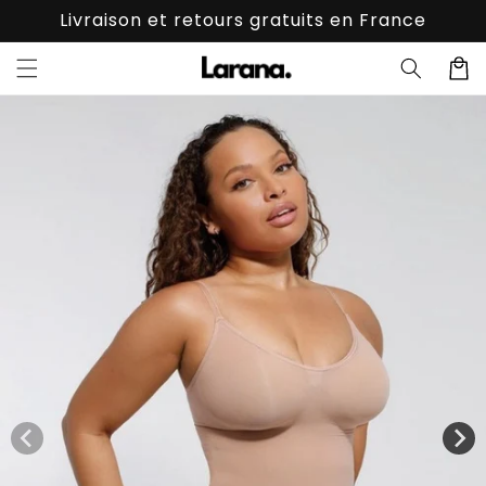
Ignorer et
Livraison et retours gratuits en France
passer au
contenu
Panier
Passer aux
informations
produits